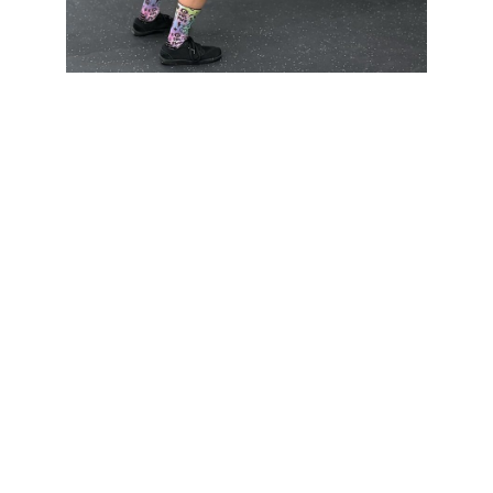
¿Cómo abordamos una
tendinopatía en HUMAN
Granada?
En
HUMAN Granada
solemos trabajar sobre varios
pilares:
1. Educación y control de cargas:
Analizamos cuánto entrenas, cómo entrenas y qué
factores pueden estar superando la capacidad de
adaptación del tendón. También trabajamos con un
manual de pedagogía en dolor para que entiendas de
una forma clara cómo funciona el dolor en tu cuerpo.