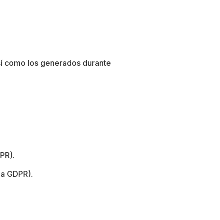
así como los generados durante
DPR)
.
1.a GDPR)
.