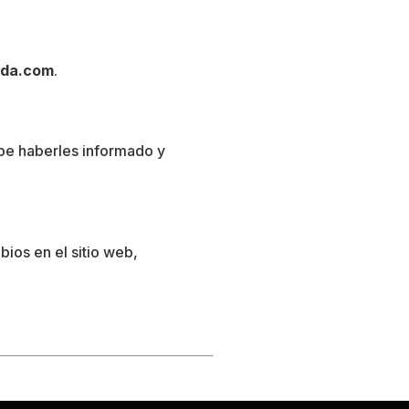
ada.com
.
debe haberles informado y
ios en el sitio web,