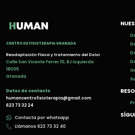
NUES
Do
CENTRO DE FISIOTERAPIA GRANADA
D
D
Readaptación Física y tratamiento del Dolor
Do
Calle San Vicente Ferrer 10, BJ Izquierda
18005
G
Granada
Su
RESO
Datos de contacto
humancentrofisioterapia@gmail.com
P
623 73 32 24
SÍGU
Contacta por whatsapp
Llámanos 623 73 32 40