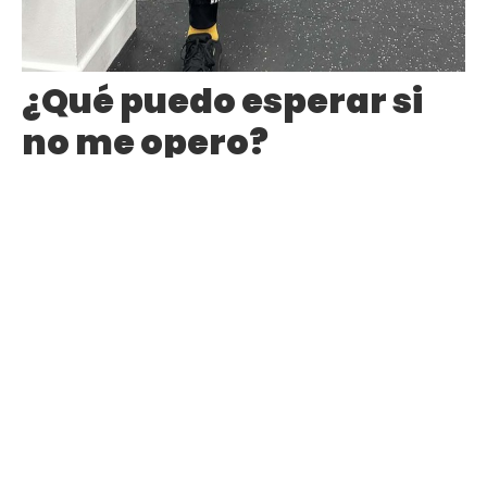
¿Qué puedo esperar si
no me opero?
Si decides no operarte, que sepas que podrás llegar
al mismo punto de recuperación que una persona
que se ha operado del LCA. El objetivo será claro:
recuperar la estabilidad (a través de la musculatura),
fuerza y control de tu rodilla a través de un programa
de fisioterapia y readaptación personalizado.Esto
incluye:
Trabajo de fuerza para fortalecer los músculos
que protegen la rodilla.
Ejercicios de equilibrio y control motor para
mejorar tu coordinación.