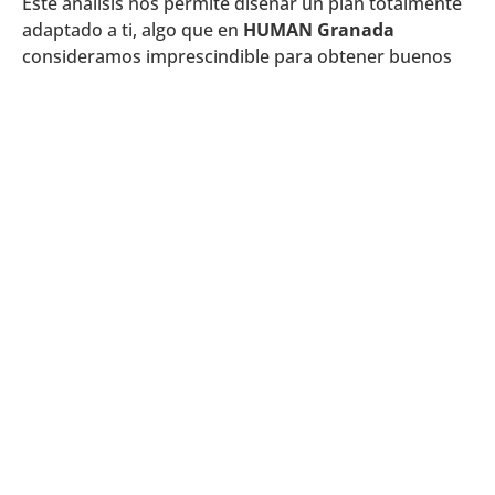
Este análisis nos permite diseñar un plan totalmente
adaptado a ti, algo que en
HUMAN Granada
consideramos imprescindible para obtener buenos
resultados.
2. Control del dolor y
primeras fases
En las fases iniciales, el objetivo es reducir el dolor y
permitir que empieces a moverte de forma segura.
Aquí es donde la magnetoterapia puede tener un
papel como complemento, especialmente si hay
dificultades en la consolidación.
Sin embargo, siempre la combinamos con terapia
manual, educación en dolor y movilización
progresiva. El objetivo no es que dependas de una
técnica, sino que empieces a recuperar el control de
tu cuerpo desde el principio.