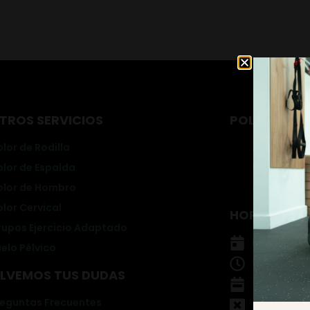
BLOG
TROS SERVICIOS
POLÍTICAS Y
lor de Rodilla
Aviso Legal
olor de Espalda
Política de
olor de Hombro
Política de
lor Cervical
HORARIO DE
rupos Ejercicio Adaptado
Lunes a Vie
elo Pélvico
9:00 - 13:30
LVEMOS TUS DUDAS
Sábado y 
reguntas Frecuentes
Cerrado