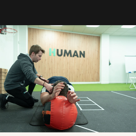
 PRIVACIDAD
 Privacidad
 Cookies
L CENTRO
rnes
 | 16:00 - 20:00
Domingo