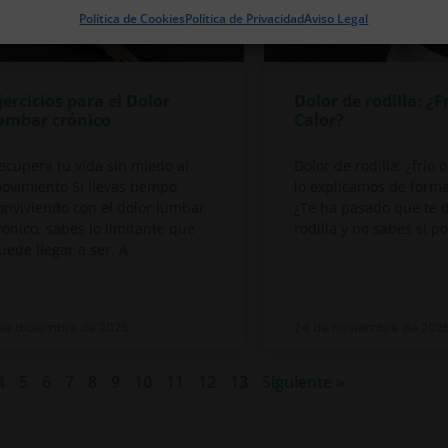
Política de Cookies
Política de Privacidad
Aviso Legal
jercicios para el Dolor
Dolor de rodilla: ¿F
umbar crónico
Calor?
ecupera tu vida sin miedo al
Dolor de rodilla: ¿frío 
ovimiento Si llevas tiempo
lo explicamos de forma
onviviendo con el dolor lumbar
¿Te ha pasado que te d
rónico, sabes lo limitante que
rodilla y no sabes si p
uede llegar a ser. A
 de diciembre de 2025
24 de noviembre de 202
4
5
6
7
8
9
10
11
12
13
Siguiente »