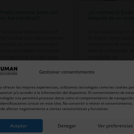
Puedo levantar peso con
¿Es normal el Dolor
na hernia discal?
después de un acci
i tienes una hernia discal y el
Si has pasado por un 
olor lumbar está condicionando
de tráfico, sabes que n
u trabajo, tu entrenamiento o
simple como te dicen.
ncluso actividades tan básicas
salieras caminando, re
omo agacharte o cargar peso,
los papeles, te
Gestionar consentimiento
6 de enero de 2026
31 de diciembre de 2025
a ofrecer las mejores experiencias, utilizamos tecnologías como las cookies pa
acenar y/o acceder a la información del dispositivo. El consentimiento de esta
nologías nos permitirá procesar datos como el comportamiento de navegación
FISIOTERAPIA
FISIOTERAPIA
 identificaciones únicas en este sitio. No consentir o retirar el consentimiento,
de afectar negativamente a ciertas características y funciones.
Aceptar
Denegar
Ver preferencias