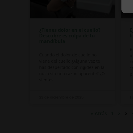
¿Tienes dolor en el cuello?
E
Descubre es culpa de tu
l
mandíbula
R
Cuando el dolor de cuello no
m
viene del cuello ¿Alguna vez te
c
has despertado con rigidez en la
c
nuca sin una razón aparente? ¿O
p
sientes
23 de diciembre de 2025
1
« Atrás
1
2
3