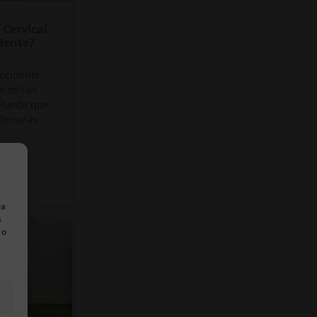
 Cervical
dente?
accidente
o es tan
 Puede que
llenaras
ra
s
 o