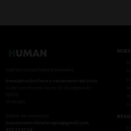
NUES
Do
CENTRO DE FISIOTERAPIA GRANADA
D
D
Readaptación Física y tratamiento del Dolor
Do
Calle San Vicente Ferrer 10, BJ Izquierda
18005
G
Granada
Su
RESO
Datos de contacto
humancentrofisioterapia@gmail.com
P
623 73 32 24