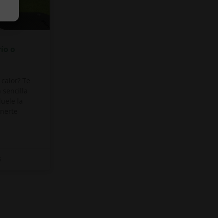
río o
o calor? Te
 sencilla
uele la
onerte
5